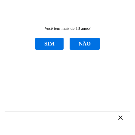
0
Você tem mais de 18 anos?
SIM
NÃO
CATEGORIAS
PEÇAS MÁQUINA DE BORDADO
Home
PEÇAS MÁQUINA DE BORDADO
Ordenar Por
Selecione
×