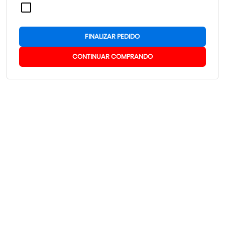
FINALIZAR PEDIDO
CONTINUAR COMPRANDO
AMORTECEDOR DE RETORNO DO
BASE DO PASSA FIO 12 AGULHAS
DRIVE
R$ 2,50
R$ 25,00
por
por
ou em
5x
de
R$ 5,72
COMPRAR
COMPRAR