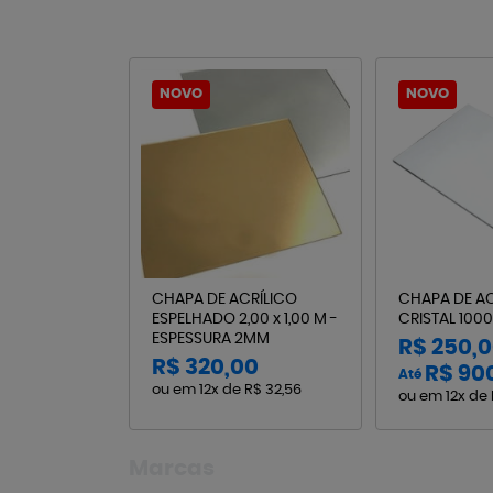
NOVO
NOVO
CHAPA DE ACRÍLICO
CHAPA DE AC
ESPELHADO 2,00 x 1,00 M -
CRISTAL 100
ESPESSURA 2MM
R$ 250,
R$ 320,00
R$ 90
Até
ou em
12x
de
R$ 32,56
ou em
12x
de
Marcas