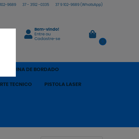
102-9689
37 -
3512 -0335
37 9
102-9689
(WhatsApp)
Bem-vindo!
Entre
ou
Cadastre-se
0
 MÁQUINA DE BORDADO
RTE TECNICO
PISTOLA LASER