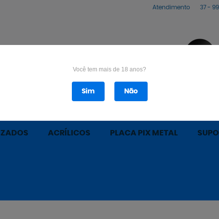
Atendimento
37 -
99
Você tem mais de 18 anos?
Sim
Não
ÁQUINAS LASER
PEÇAS MÁQUINA LASER
PEÇAS
IZADOS
ACRÍLICOS
PLACA PIX METAL
SUPO