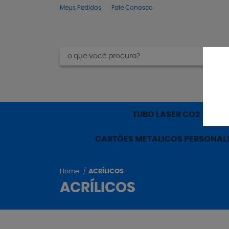
Meus Pedidos
Fale Conosco
TUBO LASER CO2
M
CARTÕES METALICOS PERSONAL
Home
ACRÍLICOS
ACRÍLICOS