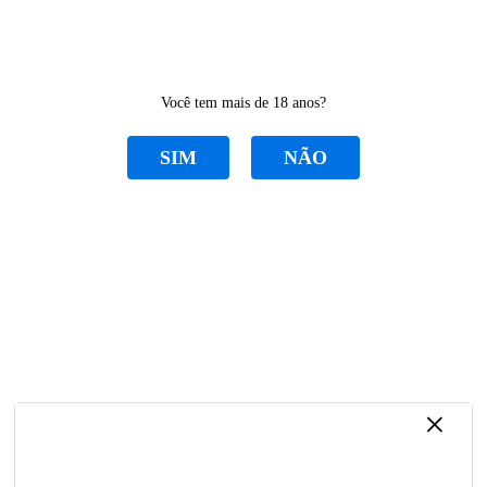
0
Você tem mais de 18 anos?
SIM
NÃO
CATEGORIAS
PAINEL DE COMANDO
Home
PEÇAS MÁQUINA LASER
PAINEL DE COMANDO
Ordenar Por
Selecione
×