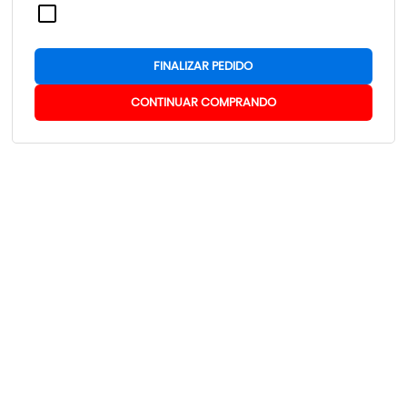
FINALIZAR PEDIDO
CONTINUAR COMPRANDO
PLACA E PAINEL RDL-6442-G PARA
PAINEL-MPC6515/6525
MÁQUINAS DE CORTE A LASER
R$ 3.599,99
R$ 1.650,00
por
por
ou em
12x
de
R$ 366,33
ou em
12x
de
R$ 167,90
COMPRAR
AVISE-ME
Newsletter