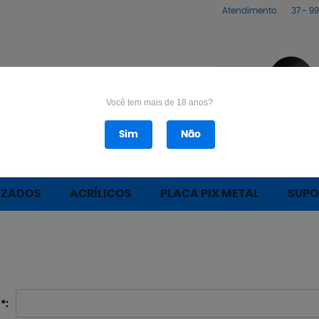
Atendimento
37 -
99
Você tem mais de 18 anos?
Sim
Não
ÁQUINAS LASER
PEÇAS MÁQUINA LASER
PEÇAS
IZADOS
ACRÍLICOS
PLACA PIX METAL
SUPO
*