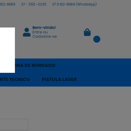
102-9689
37 -
3512 -0335
37 9
102-9689
(WhatsApp)
Bem-vindo!
Entre
ou
Cadastre-se
0
 MÁQUINA DE BORDADO
RTE TECNICO
PISTOLA LASER