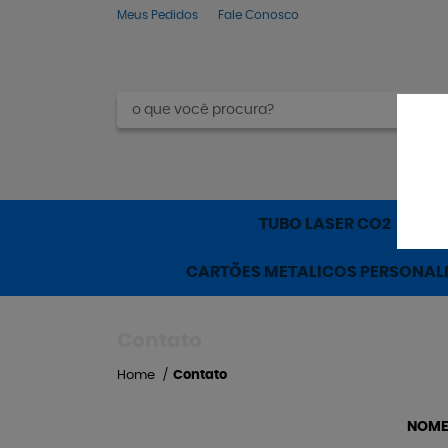
Meus Pedidos
Fale Conosco
TUBO LASER CO2
M
CARTÕES METALICOS PERSONAL
Contato
Home
Contato
NOME