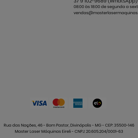
37 9
102-9689
(WhatsApp)
08:00 às 18:00 de segunda a sext
vendas@masterlasermaquinas.
Rua das Nações, 46
-
Bom Pastor, Divinópolis
-
MG
-
CEP: 35500-146
Master Laser Máquinas Eireli - CNPJ: 20.605.204/0001-63