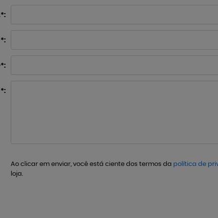
*
*
*
*
Ao clicar em enviar, você está ciente dos termos da
política de pr
loja.