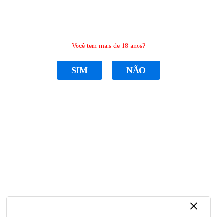
0
Você tem mais de 18 anos?
SIM
NÃO
CATEGORIAS
Home
PEÇAS MÁQUINA DE BORDADO
CAIXA DE BOBINA
CAIXA DE BOBINA
CAIXA DE BOBINA
R$ 18,00
por
Sku:
BC-DBZ(1)-NBL
Categoria:
CAIXA DE BOBINA
,
ou em
3x
de
R$ 6,67
PEÇAS MÁQUINA DE BORDADO
Marca:
MASTER LASER
×