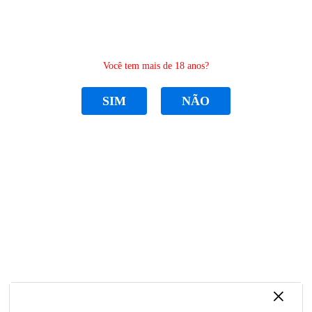
0
Você tem mais de 18 anos?
SIM
NÃO
CATEGORIAS
Home
PEÇAS MÁQUINA DE BORDADO
FACA
MOLA DE PRESSÃO DA FACA DRAGON
MOLA DE PRESSÃO DA FACA DRAGON
R$ 9,50
por
Sku:
D019
Categoria:
FACA
,
PEÇAS MÁQUINA
DE BORDADO
Marca:
MASTER LASER
×