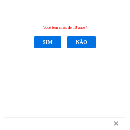
0
Você tem mais de 18 anos?
SIM
NÃO
CATEGORIAS
Home
TUBO LASER CO2
Tubo Laser Co2 - YONGLI
Tubo Laser Co2 - YONGLI
R$ 1.950,00
por
Sku:
TUBO-YONGLI
Categoria:
TUBO LASER CO2
ou em
12x
de
R$ 198,43
Marca:
YONGLI
×