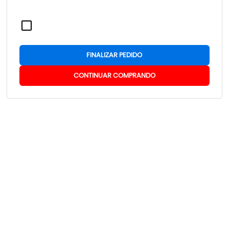
FINALIZAR PEDIDO
CONTINUAR COMPRANDO
POTÊNCIA DO TUBO LASER
100 W
130 W
150 W
60 W
80 W
x
x
x
x