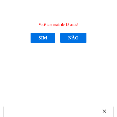
0
Você tem mais de 18 anos?
SIM
NÃO
CATEGORIAS
Home
PLACA PIX METAL
PLACA PIX METAL LASER
PLACA PIX METAL LASER
R$ 55,00
por
Sku:
66CF12485E9B9
Categoria:
PLACA PIX METAL
,
ou em
11x
de
R$ 6,03
CARTÕES METALICOS
PERSONALIZADOS
Marca:
MASTER LASER
×